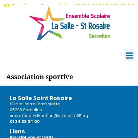
53 Rue Pierre Brossolette, 95200 SARCELLES
01 34
38 34 00
Inscriptions
École Directe
Association sportive
La Salle Saint Rosaire
53 rue Pierre Brossolette
95200 Sarcelles
secretariat-direction@strosaire95.org
01 34 38 34 00
Liens
Inscriptions et tarifs